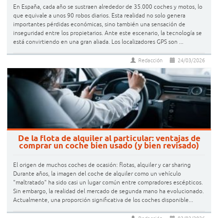
En España, cada año se sustraen alrededor de 35.000 coches y motos, lo
que equivale a unos 90 robos diarios. Esta realidad no solo genera
importantes pérdidas económicas, sino también una sensación de
inseguridad entre los propietarios. Ante este escenario, la tecnología se
está convirtiendo en una gran aliada. Los localizadores GPS son ...
Redacción
24/03/2026
De la flota de alquiler al particular: ventajas de
comprar un coche bien usado (y bien revisado)
El origen de muchos coches de ocasión: flotas, alquiler y car sharing
Durante años, la imagen del coche de alquiler como un vehículo
"maltratado" ha sido casi un lugar común entre compradores escépticos.
Sin embargo, la realidad del mercado de segunda mano ha evolucionado.
Actualmente, una proporción significativa de los coches disponible...