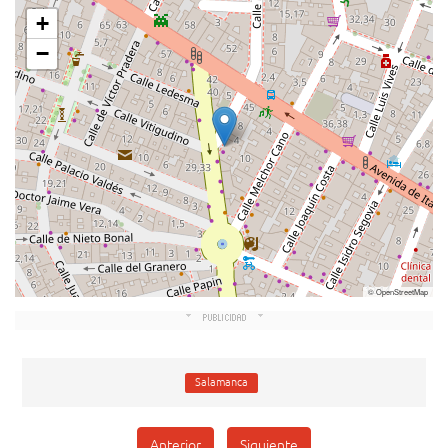
+
−
© OpenStreetMap
Salamanca
Anterior
Siguiente