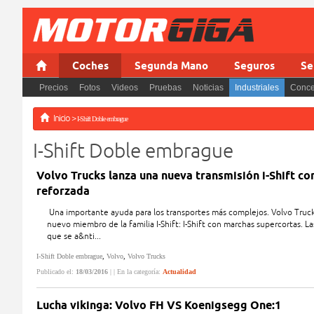
Coches
Segunda Mano
Seguros
Se
Precios
Fotos
Videos
Pruebas
Noticias
Industriales
Conce
Inicio
>
I-Shift Doble embrague
I-Shift Doble embrague
Volvo Trucks lanza una nueva transmisión i-Shift c
reforzada
Una importante ayuda para los transportes más complejos. Volvo Truc
nuevo miembro de la familia I-Shift: I-Shift con marchas supercortas. L
que se a&nti...
I-Shift Doble embrague
,
Volvo
,
Volvo Trucks
Publicado el:
18/03/2016
| | En la categoría:
Actualidad
Lucha vikinga: Volvo FH VS Koenigsegg One:1