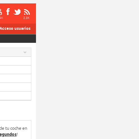
4K
2.3K
Acceso usuarios
 de tu coche en
segundos
!