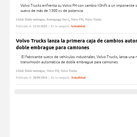
Volvo Trucks enfrenta su Volvo FH con cambio I-Shift a un imponente 
sueco de más de 1300 cv de potencia.
I-Shift Doble embrague
,
Koenigsegg One:1
,
Volvo FH
,
Volvo Trucks
Publicado el:
12/11/2014
| | En la categoría:
Actualidad
Volvo Trucks lanza la primera caja de cambios auto
doble embrague para camiones
El fabricante sueco de vehículos industriales, Volvo Trucks, lanza una
transimisión automática de doble embrague para camiones.
I-Shift Doble embrague
,
Volvo FH
,
Volvo Trucks
Publicado el:
20/06/2014
| | En la categoría:
Actualidad