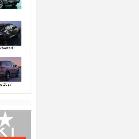
charted
aq 2027