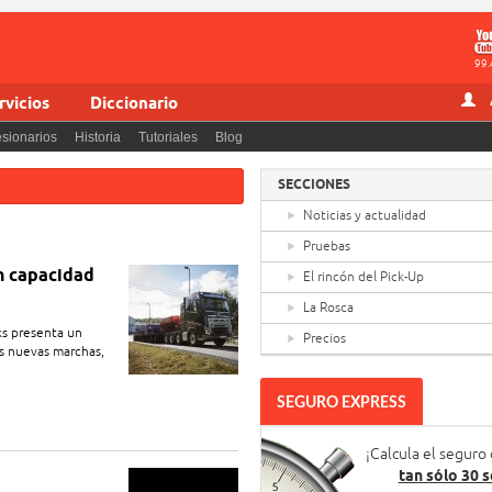
99.
rvicios
Diccionario
sionarios
Historia
Tutoriales
Blog
SECCIONES
Noticias y actualidad
Pruebas
on capacidad
El rincón del Pick-Up
La Rosca
ks presenta un
Precios
as nuevas marchas,
SEGURO EXPRESS
¡Calcula el seguro
tan sólo 30 