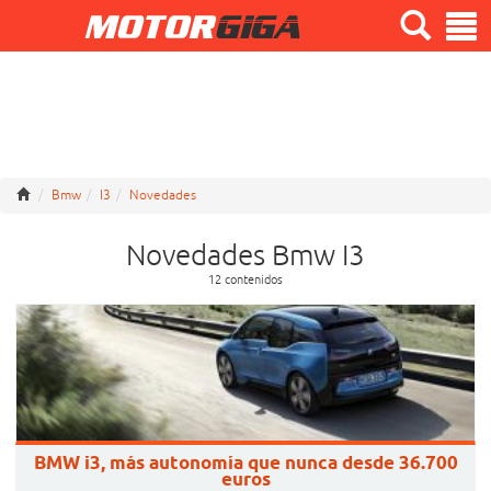
Bmw
I3
Novedades
Novedades Bmw I3
12 contenidos
BMW i3, más autonomía que nunca desde 36.700
euros